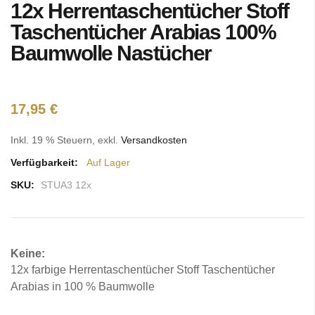
12x Herrentaschentücher Stoff
Anfang
der
Taschentücher Arabias 100%
Bildgalerie
Baumwolle Nastücher
springen
17,95 €
Inkl. 19 % Steuern
,
exkl.
Versandkosten
Verfügbarkeit:
Auf Lager
SKU:
STUA3 12x
Keine:
12x farbige Herrentaschentücher Stoff Taschentücher
Arabias in 100 % Baumwolle