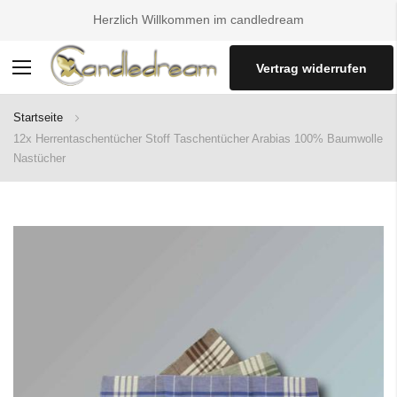
Herzlich Willkommen im candledream
Vertrag widerrufen
Navigation
umschalten
Startseite
12x Herrentaschentücher Stoff Taschentücher Arabias 100% Baumwolle
Nastücher
Zum
Ende
der
Bildgalerie
springen