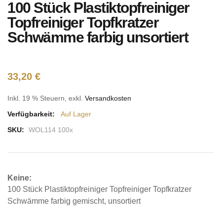
100 Stück Plastiktopfreiniger
Anfang
der
Topfreiniger Topfkratzer
Bildgalerie
Schwämme farbig unsortiert
springen
33,20 €
Inkl. 19 % Steuern
,
exkl.
Versandkosten
Verfügbarkeit:
Auf Lager
SKU:
WOL114 100x
Keine:
100 Stück Plastiktopfreiniger Topfreiniger Topfkratzer
Schwämme farbig gemischt, unsortiert