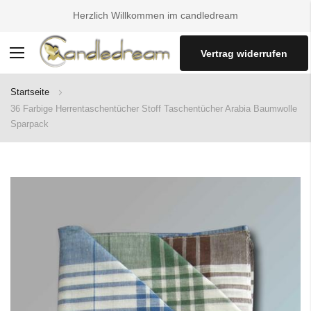
Herzlich Willkommen im candledream
Vertrag widerrufen
Navigation
umschalten
Startseite
36 Farbige Herrentaschentücher Stoff Taschentücher Arabia Baumwolle
Sparpack
Zum
Ende
der
Bildgalerie
springen