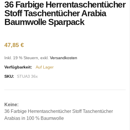
36 Farbige Herrentaschentücher
Anfang
der
Stoff Taschentücher Arabia
Bildgalerie
Baumwolle Sparpack
springen
47,85 €
Inkl. 19 % Steuern
,
exkl.
Versandkosten
Verfügbarkeit:
Auf Lager
SKU:
STUA3 36x
Keine:
36 Farbige Herrentaschentücher Stoff Taschentücher
Arabias in 100 % Baumwolle