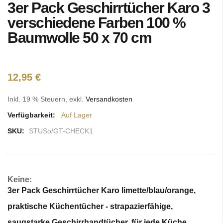
3er Pack Geschirrtücher Karo 3
Anfang
der
verschiedene Farben 100 %
Bildgalerie
Baumwolle 50 x 70 cm
springen
12,95 €
Inkl. 19 % Steuern
,
exkl.
Versandkosten
Verfügbarkeit:
Auf Lager
SKU:
STUSo/GT-CHECK1
Keine:
3er Pack Geschirrtücher Karo limette/blau/orange,
praktische Küchentücher - strapazierfähige,
saugstarke Geschirrhandtücher, für jede Küche