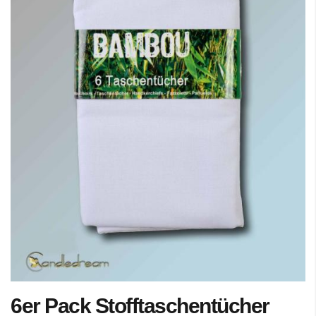
Zum
6er Pack Stofftaschentücher
Anfang