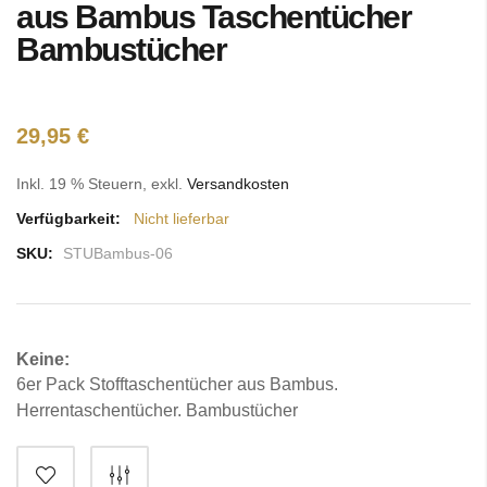
der
aus Bambus Taschentücher
Bildgalerie
Bambustücher
springen
29,95 €
Inkl. 19 % Steuern
,
exkl.
Versandkosten
Verfügbarkeit:
Nicht lieferbar
SKU:
STUBambus-06
Keine:
6er Pack Stofftaschentücher aus Bambus.
Herrentaschentücher. Bambustücher