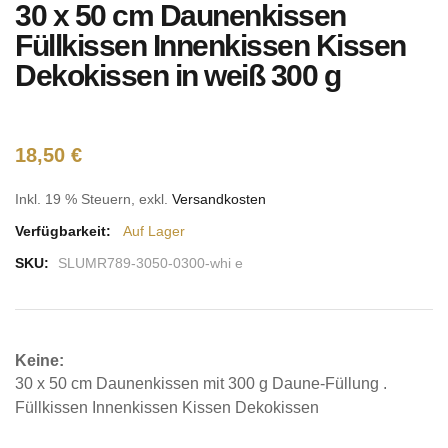
30 x 50 cm Daunenkissen
Anfang
der
Füllkissen Innenkissen Kissen
Bildgalerie
Dekokissen in weiß 300 g
springen
18,50 €
Inkl. 19 % Steuern
,
exkl.
Versandkosten
Verfügbarkeit:
Auf Lager
SKU:
SLUMR789-3050-0300-whi e
Keine:
30 x 50 cm Daunenkissen mit 300 g Daune-Füllung .
Füllkissen Innenkissen Kissen Dekokissen